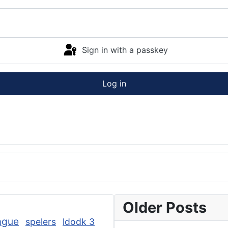
Sign in with a passkey
Log in
Older Posts
ague
spelers
ldodk 3