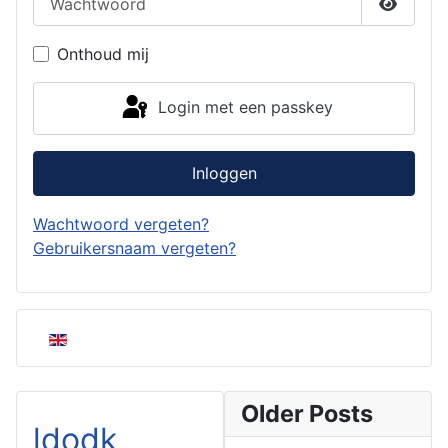
Toon w
Onthoud mij
Login met een passkey
Inloggen
Wachtwoord vergeten?
Gebruikersnaam vergeten?
Selecteer de taal
Older Posts
ldodk