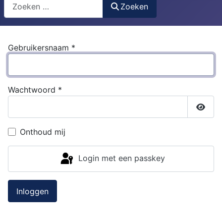
Search
Zoeken
Gebruikersnaam
*
Wachtwoord
*
Toon
Onthoud mij
Login met een passkey
Inloggen