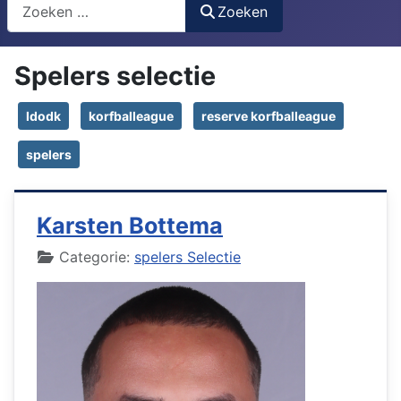
Search
Zoeken
Spelers selectie
ldodk
korfballeague
reserve korfballeague
spelers
Karsten Bottema
Details
Categorie:
spelers Selectie