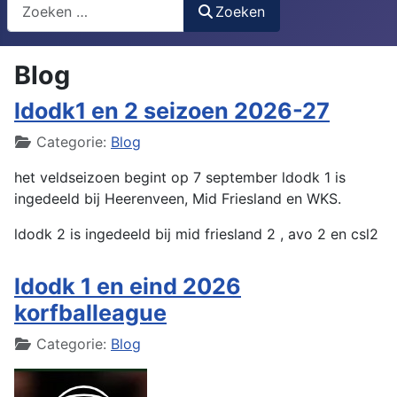
Search
Zoeken
Blog
ldodk1 en 2 seizoen 2026-27
Details
Categorie:
Blog
het veldseizoen begint op 7 september ldodk 1 is
ingedeeld bij Heerenveen, Mid Friesland en WKS.
ldodk 2 is ingedeeld bij mid friesland 2 , avo 2 en csl2
ldodk 1 en eind 2026
korfballeague
Details
Categorie:
Blog