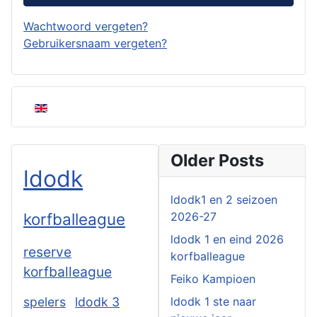
Wachtwoord vergeten?
Gebruikersnaam vergeten?
Selecteer de taal
Older Posts
ldodk
ldodk1 en 2 seizoen
korfballeague
2026-27
ldodk 1 en eind 2026
reserve
korfballeague
korfballeague
Feiko Kampioen
spelers
ldodk 3
ldodk 1 ste naar