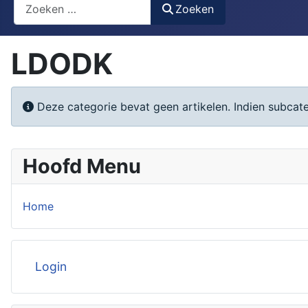
Search
Zoeken
LDODK
Informatie
Deze categorie bevat geen artikelen. Indien subca
Hoofd Menu
Home
Login